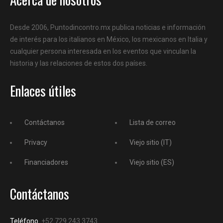
Desde 2006, Puntodincontro.mx publica noticias e información
de interés para los italianos en México, los mexicanos en Italia y
cualquier persona interesada en los eventos que vinculan la
historia y las relaciones de estos dos países.
Enlaces útiles
Contáctanos
Lista de correo
Privacy
Viejo sitio (IT)
Financiadores
Viejo sitio (ES)
Contáctanos
Teléfono
+52 729 243 3743