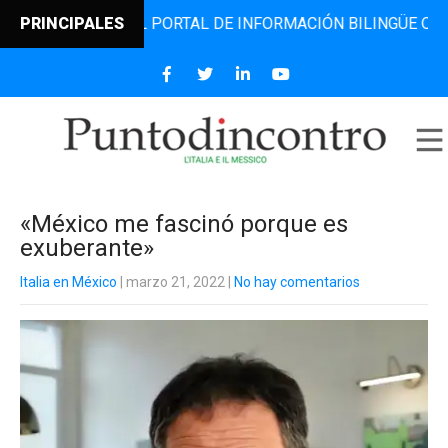
DINCONTRO, EL PORTAL DE INFORMACIÓN BILINGÜE QUE DES
PRINCIPALES
«México me fascinó porque es
exuberante»
Italia en México
| marzo 21, 2022
|
No hay comentarios