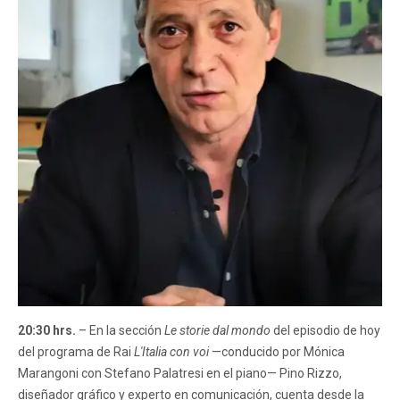
20:30 hrs.
– En la sección
Le storie dal mondo
del episodio de hoy
del programa de Rai
L'Italia con voi
—conducido por Mónica
Marangoni con Stefano Palatresi en el piano— Pino Rizzo,
diseñador gráfico y experto en comunicación, cuenta desde la