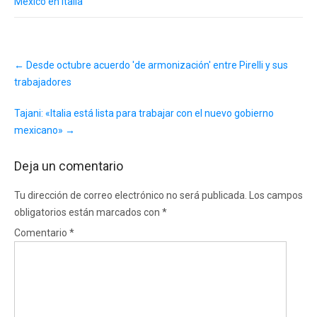
México en Italia
Post
←
Desde octubre acuerdo 'de armonización' entre Pirelli y sus
navigation
trabajadores
Tajani: «Italia está lista para trabajar con el nuevo gobierno
mexicano»
→
Deja un comentario
Tu dirección de correo electrónico no será publicada.
Los campos
obligatorios están marcados con
*
Comentario
*