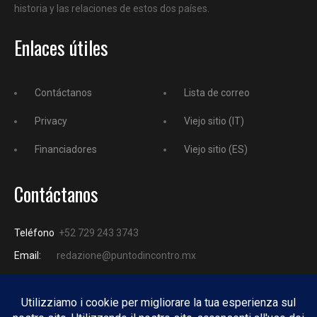
historia y las relaciones de estos dos países.
Enlaces útiles
Contáctanos
Lista de correo
Privacy
Viejo sitio (IT)
Financiadores
Viejo sitio (ES)
Contáctanos
Teléfono
+52 729 243 3743
Email:
redazione@puntodincontro.mx
PUNTODINCONTRO