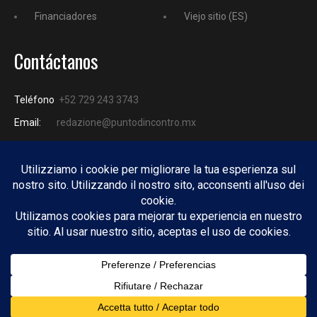
Financiadores
Viejo sitio (ES)
Contáctanos
Teléfono
+52 729 243 3743
Email:
redazione@puntodincontro.mx
PUNTODINCONTRO
Copyright © 2025 Puntodincontro
Design by
DisegnoW