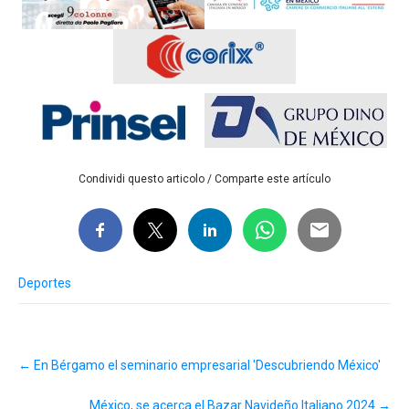
Condividi questo articolo / Comparte este artículo
Deportes
Post
←
En Bérgamo el seminario empresarial 'Descubriendo México'
navigation
México, se acerca el Bazar Navideño Italiano 2024
→