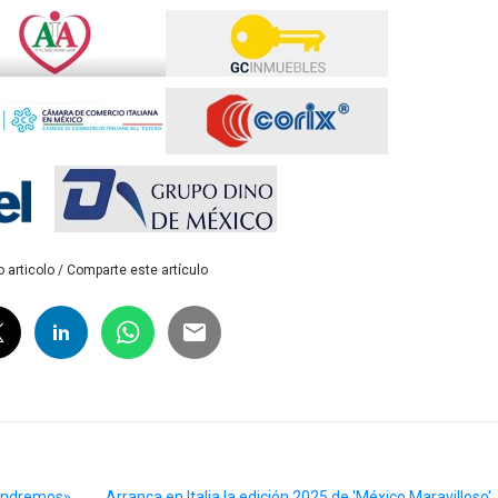
 articolo / Comparte este artículo
pondremos»
Arranca en Italia la edición 2025 de 'México Maravilloso'