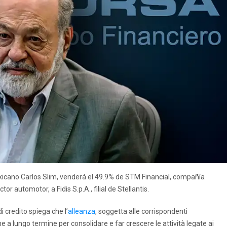
icano Carlos Slim, venderá el 49.9% de STM Financial, compañía
r automotor, a Fidis S.p.A., filial de Stellantis.
i credito spiega che l’
alleanza
, soggetta alle corrispondenti
 a lungo termine per consolidare e far crescere le attività legate ai