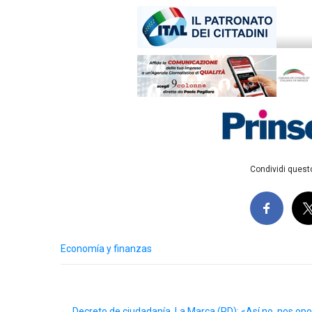
Condividi questo
Economía y finanzas
Post
←
Decreto de ciudadanía, La Marca (PD): «Así no, nos o