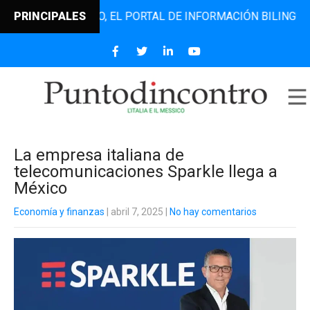
TODINCONTRO, EL PORTAL DE INFORMACIÓN BILINGÜE QUE D
PRINCIPALES
La empresa italiana de
telecomunicaciones Sparkle llega a
México
Economía y finanzas
| abril 7, 2025
|
No hay comentarios