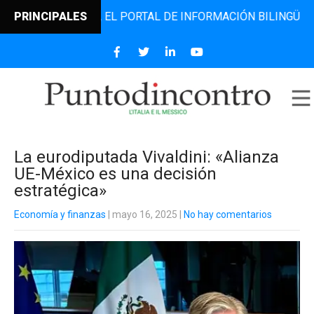
DINCONTRO, EL PORTAL DE INFORMACIÓN BILINGÜE QUE DES
PRINCIPALES
La eurodiputada Vivaldini: «Alianza
UE-México es una decisión
estratégica»
Economía y finanzas
| mayo 16, 2025
|
No hay comentarios