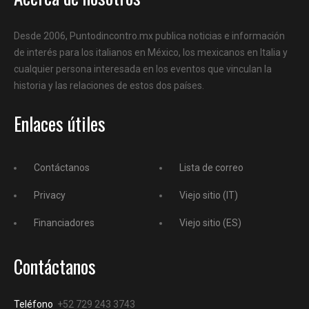
Desde 2006, Puntodincontro.mx publica noticias e información
de interés para los italianos en México, los mexicanos en Italia y
cualquier persona interesada en los eventos que vinculan la
historia y las relaciones de estos dos países.
Enlaces útiles
Contáctanos
Lista de correo
Privacy
Viejo sitio (IT)
Financiadores
Viejo sitio (ES)
Contáctanos
Teléfono
+52 729 243 3743