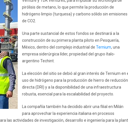
Venture y TDK Ventures, para impulsar su tecnología de
pirólisis de metano, lo que permite la producción de
hidrógeno limpio (turquesa) y carbono sólido sin emisiones
de CO2.
Una parte sustancial de estos fondos se destinará a la
construcción de su primera planta piloto en Pesquería,
México, dentro del complejo industrial de
Ternium
, una
empresa siderúrgica líder, propiedad del grupo ítalo-
argentino Techint.
La elección del sitio se debió al gran interés de Ternium en 
uso de hidrógeno para la producción de hierro de reducción
directa (DRI) y a la disponibilidad de una infraestructura
robusta, esencial para la escalabilidad del proyecto.
La compañía también ha decidido abrir una filial en Milán
para aprovechar la experiencia italiana en procesos
ra las actividades de investigación, desarrollo e ingeniería para la plan