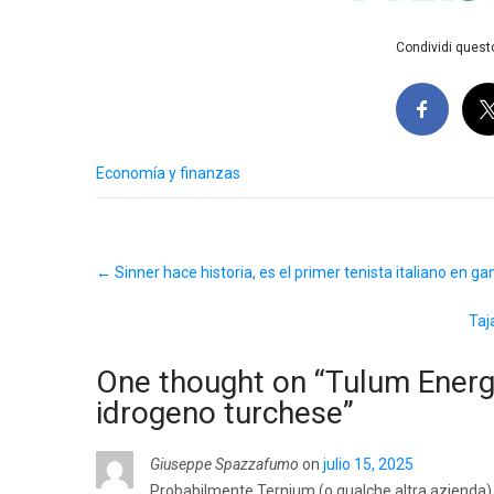
Condividi questo
Economía y finanzas
Post
←
Sinner hace historia, es el primer tenista italiano en 
navigation
Taj
One thought on “
Tulum Energy
idrogeno turchese
”
Giuseppe Spazzafumo
on
julio 15, 2025
Probabilmente Ternium (o qualche altra azienda) s