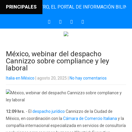
PUNTODINCONTRO, EL PORTAL DE INFORMACIÓN BILINGÜE QU
PRINCIPALES
México, webinar del despacho
Cannizzo sobre compliance y ley
laboral
Italia en México
| agosto 20, 2025
|
No hay comentarios
12:09 hrs.
- El
despacho jurídico
Cannizzo de la Ciudad de
México, en coordinación con la
Cámara de Comercio Italiana
y la
compañía internacional especializada en servicios de consultoría