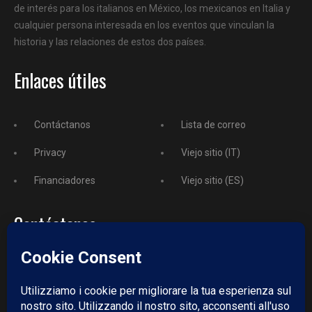
de interés para los italianos en México, los mexicanos en Italia y
cualquier persona interesada en los eventos que vinculan la
historia y las relaciones de estos dos países.
Enlaces útiles
Contáctanos
Lista de correo
Privacy
Viejo sitio (IT)
Financiadores
Viejo sitio (ES)
Contáctanos
Teléfono
+52 729 243 3743
Email:
redazione@puntodincontro.mx