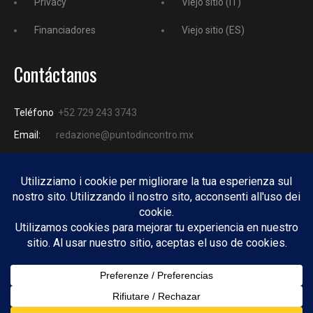
Privacy
Viejo sitio (IT)
Financiadores
Viejo sitio (ES)
Contáctanos
Teléfono
+52 729 243 3743
Email:
redazione@puntodincontro.mx
PUNTODINCONTRO
Copyright © 2025 Puntodincontro