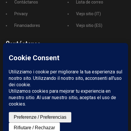
Contáctanos
Lista de correo
Privacy
Viejo sitio (IT)
Financiadores
Viejo sitio (ES)
Contáctanos
Teléfono
+52 729 243 3743
Email:
redazione@puntodincontro.mx
PUNTODINCONTRO