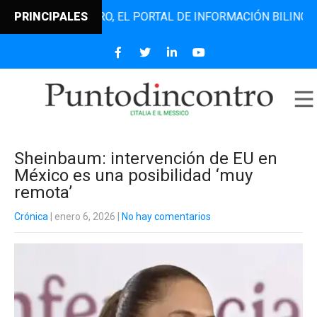
NTODINCONTRO, EL PORTAL DE INFORMACIÓN BILINGÜE QUE 
PRINCIPALES
Sheinbaum: intervención de EU en
México es una posibilidad ‘muy
remota’
Crónica
| enero 6, 2026
|
No hay comentarios