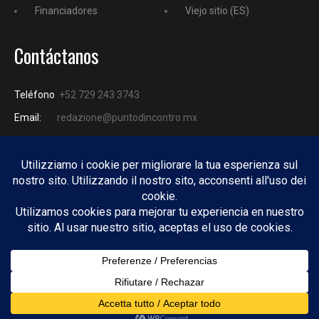
Financiadores
Viejo sitio (ES)
Contáctanos
Teléfono
+52 729 243 3743
Email:
redazione@puntodincontro.mx
PUNTODINCONTRO
Copyright © 2025 Puntodincontro
Design by
DisegnoW