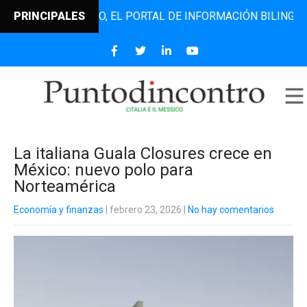
TODINCONTRO, EL PORTAL DE INFORMACIÓN BILINGÜE QUE D
PRINCIPALES
La italiana Guala Closures crece en
México: nuevo polo para
Norteamérica
Economía y finanzas
| febrero 23, 2026
|
No hay comentarios