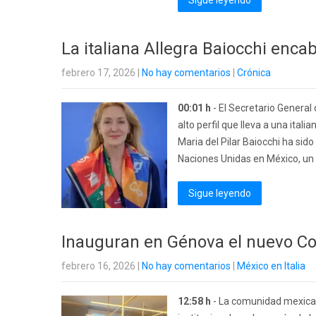
Sigue leyendo
La italiana Allegra Baiocchi enc
febrero 17, 2026
|
No hay comentarios
|
Crónica
00:01 h
- El Secretario General
alto perfil que lleva a una ital
Maria del Pilar Baiocchi ha si
Naciones Unidas en México, un
Sigue leyendo
Inauguran en Génova el nuevo C
febrero 16, 2026
|
No hay comentarios
|
México en Italia
12:58 h
- La comunidad mexican