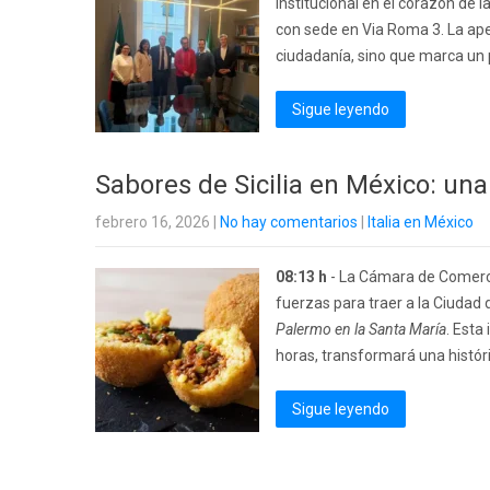
institucional en el corazón de 
con sede en Via Roma 3. La aper
ciudadanía, sino que marca un pa
Sigue leyendo
Sabores de Sicilia en México: una
febrero 16, 2026
|
No hay comentarios
|
Italia en México
08:13 h
- La Cámara de Comerci
fuerzas para traer a la Ciudad 
Palermo en la Santa María
. Esta
horas, transformará una históric
Sigue leyendo