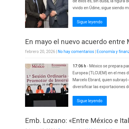
de ellos es, sin duda, la figura
vivido en Údine, sigue siendo m
Sigue leyendo
En mayo el nuevo acuerdo entre 
febrero 20, 2026
|
No hay comentarios
|
Economía y finan
17:06 h
- México se prepara par
Europea (TLCUEM) en el mes de
Marcelo Ebrard, quien subrayó
diversificar las exportaciones de
Sigue leyendo
Emb. Lozano: «Entre México e Ital