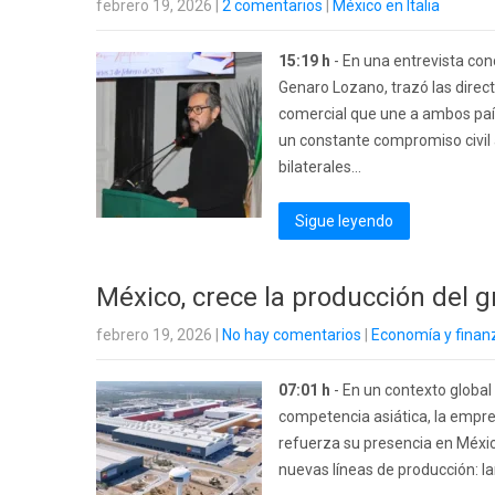
febrero 19, 2026
|
2 comentarios
|
México en Italia
15:19 h
- En una entrevista con
Genaro Lozano, trazó las direct
comercial que une a ambos paí
un constante compromiso civil 
bilaterales...
Sigue leyendo
México, crece la producción del g
febrero 19, 2026
|
No hay comentarios
|
Economía y finan
07:01 h
- En un contexto global
competencia asiática, la empre
refuerza su presencia en Méxic
nuevas líneas de producción: la