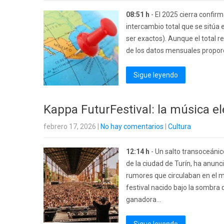
08:51 h
- El 2025 cierra confirm
intercambio total que se sitúa 
ser exactos). Aunque el total re
de los datos mensuales proporc
Sigue leyendo
Kappa FuturFestival: la música el
febrero 17, 2026
|
No hay comentarios
|
Cultura
12:14 h
- Un salto transoceánico
de la ciudad de Turín, ha anun
rumores que circulaban en el m
festival nacido bajo la sombra 
ganadora...