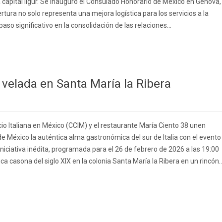
la capital ligur. Se inauguró el Consulado Honorario de México en Génova,
tura no solo representa una mejora logística para los servicios a la
so significativo en la consolidación de las relaciones...
 velada en Santa María la Ribera
o Italiana en México (CCIM) y el restaurante María Ciento 38 unen
de México la auténtica alma gastronómica del sur de Italia con el evento
 iniciativa inédita, programada para el 26 de febrero de 2026 a las 19:00
a casona del siglo XIX en la colonia Santa María la Ribera en un rincón..