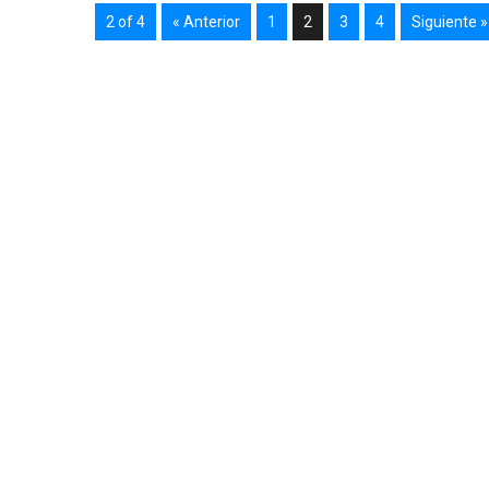
2 of 4
« Anterior
1
2
3
4
Siguiente »