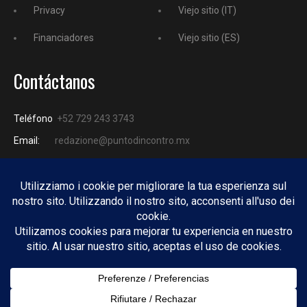
Privacy
Viejo sitio (IT)
Financiadores
Viejo sitio (ES)
Contáctanos
Teléfono
+52 729 243 3743
Email:
redazione@puntodincontro.mx
PUNTODINCONTRO