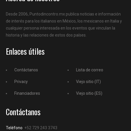
Desde 2006, Puntodincontro.mx publica noticias e información
de interés para los italianos en México, los mexicanos en Italia y
cualquier persona interesada en los eventos que vinculan la
historia y las relaciones de estos dos países.
Enlaces útiles
Contáctanos
Lista de correo
Privacy
Viejo sitio (IT)
Financiadores
Viejo sitio (ES)
Contáctanos
Teléfono
+52 729 243 3743