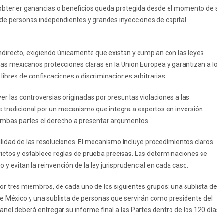
de obtener ganancias o beneficios queda protegida desde el momento de 
 de personas independientes y grandes inyecciones de capital
 indirecto, exigiendo únicamente que existan y cumplan con las leyes
stas mexicanos protecciones claras en la Unión Europea y garantizan a l
bres de confiscaciones o discriminaciones arbitrarias.
r las controversias originadas por presuntas violaciones a las
aje tradicional por un mecanismo que integra a expertos en inversión
a ambas partes el derecho a presentar argumentos.
ibilidad de las resoluciones. El mecanismo incluye procedimientos claros
rictos y establece reglas de prueba precisas. Las determinaciones se
y evitan la reinvención de la ley jurisprudencial en cada caso.
or tres miembros, de cada uno de los siguientes grupos: una sublista de
de México y una sublista de personas que servirán como presidente del
panel deberá entregar su informe final a las Partes dentro de los 120 día