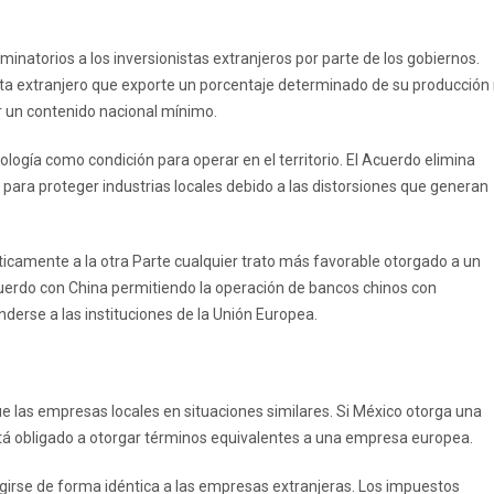
inatorios a los inversionistas extranjeros por parte de los gobiernos.
ista extranjero que exporte un porcentaje determinado de su producción 
r un contenido nacional mínimo.
logía como condición para operar en el territorio. El Acuerdo elimina
para proteger industrias locales debido a las distorsiones que generan
amente a la otra Parte cualquier trato más favorable otorgado a un
cuerdo con China permitiendo la operación de bancos chinos con
derse a las instituciones de la Unión Europea.
e las empresas locales en situaciones similares. Si México otorga una
stá obligado a otorgar términos equivalentes a una empresa europea.
igirse de forma idéntica a las empresas extranjeras. Los impuestos