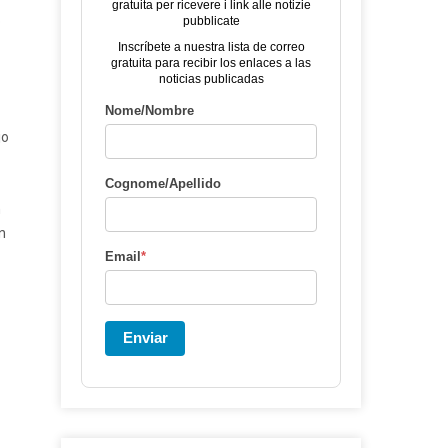
gratuita per ricevere i link alle notizie
o
pubblicate
Inscríbete a nuestra lista de correo
gratuita para recibir los enlaces a las
noticias publicadas
Nome/Nombre
jo
Cognome/Apellido
n
n
Email
*
Enviar