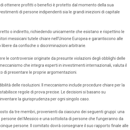
 di ottenere profitti o benefici è protetto dal momento della sua
vestimenti di persone indipendenti sia le grandi iniezioni di capitale
diretto o indiretto, richiedendo unicamente che esistano e rispettino le
stitori messicani tutele chiare nell’Unione Europea e garantiscono alle
ibere da confische o discriminazioni arbitrarie.
e le controversie originate da presunte violazioni degli obblighi delle
n meccanismo che integra esperti in investimenti internazionali, valuta il
itto di presentare le proprie argomentazioni.
dibilità delle risoluzioni. Il meccanismo include procedure chiare per la
tabilisce regole di prova precise. Le decisioni si basano su
einventare la giurisprudenza per ogni singolo caso.
posto da tre membri, provenienti da ciascuno dei seguenti gruppi: una
 di persone del Messico e una sottolista di persone che fungeranno da
cinque persone. Il comitato dovrà consegnare il suo rapporto finale alle