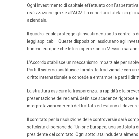
Ogni investimento di capitale effettuato con l’aspettativa
realizzazione grazie all’AGM. La copertura tutela sia gli in
aziendale.
Il quadro legale protegge gli investimenti sotto controllo 
leggi applicabili. Queste disposizioni assicurano agli inve
banche europee che le loro operazioni in Messico saranno l
L’Accordo stabilisce un meccanismo imparziale per risolver
Parti. Il sistema sostituisce l’arbitrato tradizionale con u
diritto internazionale e concede a entrambe le parti il dir
La struttura assicura la trasparenza, la rapidità e la preve
presentazione dei reclami, definisce scadenze rigorose e s
interpretazioni coerenti del trattato ed evitano di dover r
Il comitato per la risoluzione delle controversie sarà com
sottolista di persone dell’Unione Europea, una sottolista
presidente del comitato. Ogni sottolista includerà almeno 