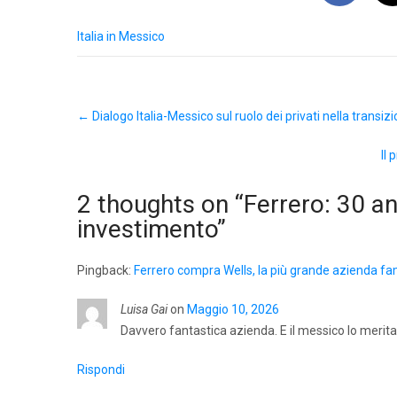
Italia in Messico
Post
←
Dialogo Italia-Messico sul ruolo dei privati nella transi
navigation
Il
2 thoughts on “
Ferrero: 30 a
investimento
”
Pingback:
Ferrero compra Wells, la più grande azienda fami
Luisa Gai
on
Maggio 10, 2026
Davvero fantastica azienda. E il messico lo merita
Rispondi