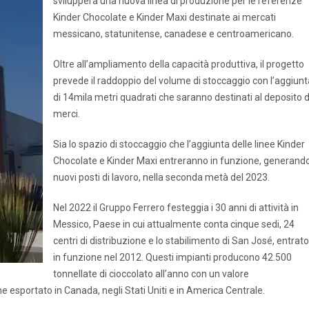
svilupperà una nuova linea di produzione per le referenze
Kinder Chocolate e Kinder Maxi destinate ai mercati
messicano, statunitense, canadese e centroamericano.
Oltre all’ampliamento della capacità produttiva, il progetto
prevede il raddoppio del volume di stoccaggio con l’aggiunt
di 14mila metri quadrati che saranno destinati al deposito d
merci.
Sia lo spazio di stoccaggio che l’aggiunta delle linee Kinder
Chocolate e Kinder Maxi entreranno in funzione, generand
nuovi posti di lavoro, nella seconda metà del 2023.
Nel 2022 il Gruppo Ferrero festeggia i 30 anni di attività in
Messico, Paese in cui attualmente conta cinque sedi, 24
centri di distribuzione e lo stabilimento di San José, entrato
in funzione nel 2012. Questi impianti producono 42.500
tonnellate di cioccolato all’anno con un valore
ene esportato in Canada, negli Stati Uniti e in America Centrale.