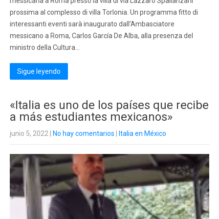
messicana a Roma presso la villa di via Lazzaro Spallanzani
prossima al complesso di villa Torlonia. Un programma fitto di
interessanti eventi sarà inaugurato dall’Ambasciatore
messicano a Roma, Carlos García De Alba, alla presenza del
ministro della Cultura…
Sigue leyendo
«Italia es uno de los países que recibe
a más estudiantes mexicanos»
junio 5, 2022
|
No hay comentarios
|
Italia en México