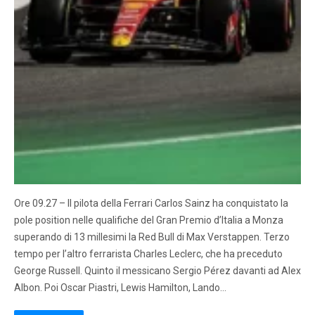
Ore 09.27 – Il pilota della Ferrari Carlos Sainz ha conquistato la
pole position nelle qualifiche del Gran Premio d’Italia a Monza
superando di 13 millesimi la Red Bull di Max Verstappen. Terzo
tempo per l’altro ferrarista Charles Leclerc, che ha preceduto
George Russell. Quinto il messicano Sergio Pérez davanti ad Alex
Albon. Poi Oscar Piastri, Lewis Hamilton, Lando…