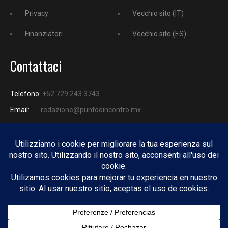
Privacy
Vecchio sito (IT)
Finanziatori
Vecchio sito (ES)
Contattaci
Telefono:
+52 729 243 3743
Email:
redazione@puntodincontro.mx
PUNTODINCONTRO