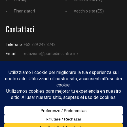
Finanziatori
Vecchio sito (ES)
Contattaci
Telefono:
+52 729 243 3743
Email:
redazione@puntodincontro.mx
PUNTODINCONTRO
Copyright © 2025 Puntodincontro