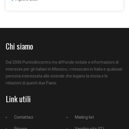
Chi siamo
Dal 2006 Puntodincontro.mx diffonde notizie e informazioni di
interesse per gli italiani in Messico, i messicani in Italia e qualsiasi
persona interessata alle vicende che legano la storia e le
relazioni di questi due Paesi.
Link utili
Contattaci
Mailing list
Privacy
Vecchio sito (IT)