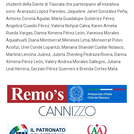
studenti della Dante di Tlaxcala che partecipano all’iniziativa
sono: Aranzazú López Paredes, Jaqueline Janet González Peña,
Antonio Corona Aguilar, María Guadalupe Gutiérrez Pérez,
Angelica Cuaxilo Pérez, Valeria Nohpal Calva, Karen Amelia
Rueda Vargas, Danna Ximena Pérez León, Vanessa Morales
Aquiahuatl, Diana Montserrat Meneses Lima, Monserrat Polvo
Acoltzi, Uriel Conde Lopantzi, Mariana Shandel Cuellar Nolasco,
Martina Lencina Juárez, Julieta Zhenling Pedraza Rivera, Danna
Ximena Pérez León, Valery Andrea Morales Gallegos, Juliana
Leal Herrera, Gerzain Pérez Guerrero e Brenda Cortes Mata.