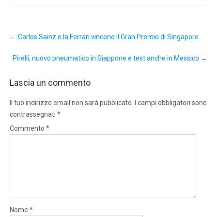
Post
←
Carlos Sainz e la Ferrari vincono il Gran Premio di Singapore
navigation
Pirelli, nuovo pneumatico in Giappone e test anche in Messico
→
Lascia un commento
Il tuo indirizzo email non sarà pubblicato.
I campi obbligatori sono
contrassegnati
*
Commento
*
Nome
*