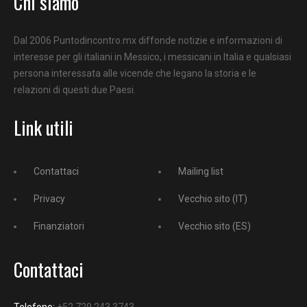
Chi siamo
Dal 2006 Puntodincontro.mx diffonde notizie e informazioni di
interesse per gli italiani in Messico, i messicani in Italia e qualsiasi
persona interessata alle vicende che legano la storia e le
relazioni di questi due Paesi.
Link utili
Contattaci
Mailing list
Privacy
Vecchio sito (IT)
Finanziatori
Vecchio sito (ES)
Contattaci