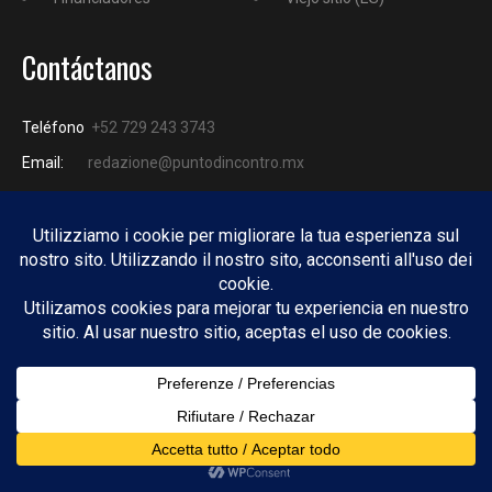
Contáctanos
Teléfono
+52 729 243 3743
Email:
redazione@puntodincontro.mx
PUNTODINCONTRO
Copyright © 2025 Puntodincontro
Design by
DisegnoW