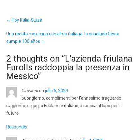
Post
←
Hoy Italia-Suiza
navigation
Una receta mexicana con alma italiana: la ensalada César
cumple 100 años
→
2 thoughts on “
L’azienda friulana
Eurolls raddoppia la presenza in
Messico
”
Giovanni
on
julio 5, 2024
buongiorno, complimenti per l’ennesimo traguardo
raggiunto, orgoglio Friulano e italiano, in bocca al lupo per il
futuro
Responder