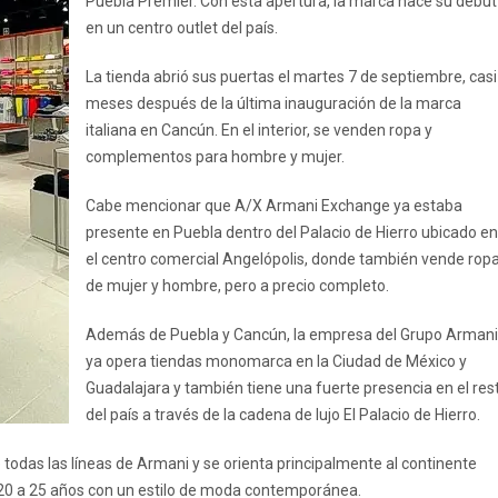
Puebla Premier. Con esta apertura, la marca hace su debut
en un centro outlet del país.
La tienda abrió sus puertas el martes 7 de septiembre, casi
meses después de la última inauguración de la marca
italiana en Cancún. En el interior, se venden ropa y
complementos para hombre y mujer.
Cabe mencionar que A/X Armani Exchange ya estaba
presente en Puebla dentro del Palacio de Hierro ubicado en
el centro comercial Angelópolis, donde también vende rop
de mujer y hombre, pero a precio completo.
Además de Puebla y Cancún, la empresa del Grupo Armani
ya opera tiendas monomarca en la Ciudad de México y
Guadalajara y también tiene una fuerte presencia en el res
del país a través de la cadena de lujo El Palacio de Hierro.
odas las líneas de Armani y se orienta principalmente al continente
 20 a 25 años con un estilo de moda contemporánea.