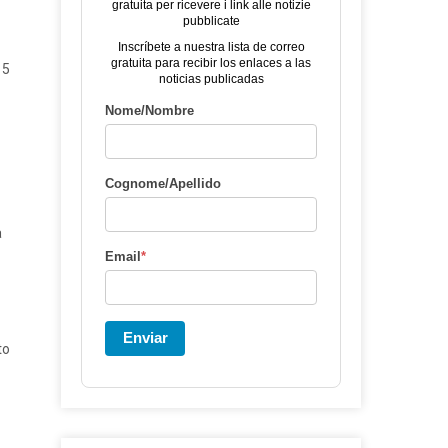
gratuita per ricevere i link alle notizie
pubblicate
Inscríbete a nuestra lista de correo
gratuita para recibir los enlaces a las
 5
noticias publicadas
Nome/Nombre
Cognome/Apellido
a
Email
*
Enviar
to