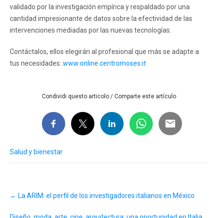
validado por la investigación empírica y respaldado por una
cantidad impresionante de datos sobre la efectividad de las
intervenciones mediadas por las nuevas tecnologías.
Contáctalos, ellos elegirán al profesional que más se adapte a
tus necesidades:
www.online.centromoses.it
Condividi questo articolo / Comparte este artículo
Salud y bienestar
Post
←
La ARIM: el perfil de los investigadores italianos en México
navigation
Diseño, moda, arte, cine, arquitectura: una oportunidad en Italia