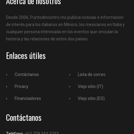
Acerca de nosotros
Desde 2006, Puntodincontro.mx publica noticias e información
de interés para los italianos en México, los mexicanos en Italia y
cualquier persona interesada en los eventos que vinculan la
historia y las relaciones de estos dos países.
Enlaces útiles
Contáctanos
Lista de correo
Privacy
Viejo sitio (IT)
Financiadores
Viejo sitio (ES)
Contáctanos
Teléfono
+52 729 243 3743