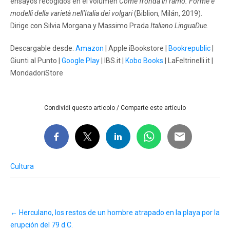
ensayos recogidos en el volumen
Come fronda in ramo. Forme e
modelli della varietà nell’Italia dei volgari
(Biblion, Milán, 2019).
Dirige con Silvia Morgana y Massimo Prada
Italiano LinguaDue
.
Descargable desde:
Amazon
| Apple iBookstore |
Bookrepublic
|
Giunti al Punto |
Google Play
| IBS.it |
Kobo Books
| LaFeltrinelli.it |
MondadoriStore
Condividi questo articolo / Comparte este artículo
Cultura
Post
←
Herculano, los restos de un hombre atrapado en la playa por la
navigation
erupción del 79 d.C.