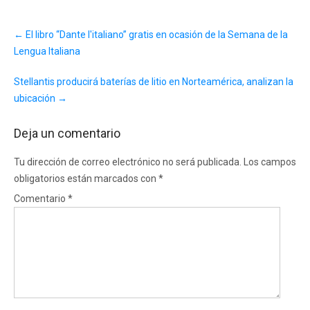
Post
←
El libro “Dante l'italiano” gratis en ocasión de la Semana de la
navigation
Lengua Italiana
Stellantis producirá baterías de litio en Norteamérica, analizan la
ubicación
→
Deja un comentario
Tu dirección de correo electrónico no será publicada.
Los campos
obligatorios están marcados con
*
Comentario
*