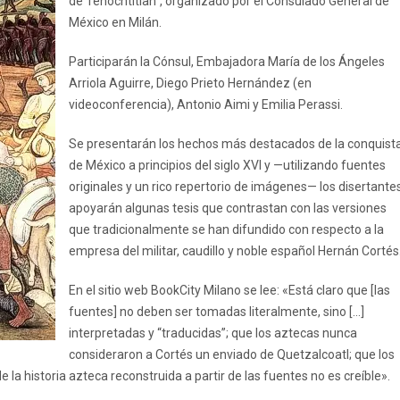
de Tenochtitlan”, organizado por el Consulado General de
México en Milán.
Participarán la Cónsul, Embajadora María de los Ángeles
Arriola Aguirre, Diego Prieto Hernández (en
videoconferencia), Antonio Aimi y Emilia Perassi.
Se presentarán los hechos más destacados de la conquist
de México a principios del siglo XVI y —utilizando fuentes
originales y un rico repertorio de imágenes— los disertante
apoyarán algunas tesis que contrastan con las versiones
que tradicionalmente se han difundido con respecto a la
empresa del militar, caudillo y noble español Hernán Cortés
En el sitio web BookCity Milano se lee: «Está claro que [las
fuentes] no deben ser tomadas literalmente, sino [...]
interpretadas y “traducidas”; que los aztecas nunca
consideraron a Cortés un enviado de Quetzalcoatl; que los
e la historia azteca reconstruida a partir de las fuentes no es creíble».