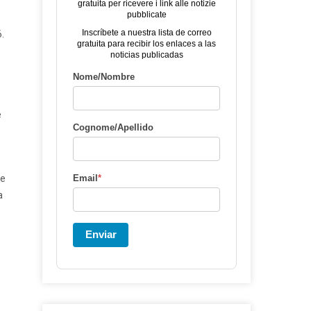
gratuita per ricevere i link alle notizie
pubblicate
Inscríbete a nuestra lista de correo
.
gratuita para recibir los enlaces a las
noticias publicadas
Nome/Nombre
e
Cognome/Apellido
te
Email
*
a
Enviar