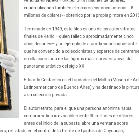
vendida en Nueva York por 34.9 millones de dólares,
cuadruplicando también el máximo histórico anterior --8
millones de dólares-- obtenido por la propia pintora en 2016
Terminado en 1949, este óleo es uno de los autorretratos
finales de Kahlo —quien falleció aproximadamente cinco
años después— y un ejemplo de esa intimidad inquietante
que ha convencido a coleccionistas y expertos de centrars
en ella como una de las figuras más representativas del
panorama artístico del siglo XX.
Eduardo Costantini es el fundador del Malba (Museo de Ar
Latinoamericano de Buenos Aires) y ha destinado la pintur
a su colección privada.
El autorretrato, para el que una persona anónima había
comprometido irrevocablemente 30 millones de dólares
antes del inicio de la subasta, abre una ventana sobre
ra, retratado en el centro de la frente de l pintora de Coyoacán,