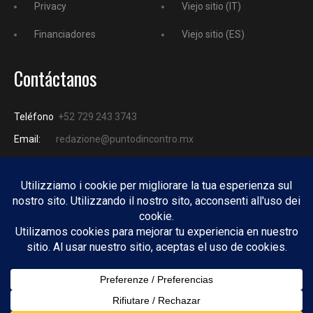
Privacy
Viejo sitio (IT)
Financiadores
Viejo sitio (ES)
Contáctanos
Teléfono
+52 729 243 3743
Email:
redazione@puntodincontro.mx
PUNTODINCONTRO
Copyright © 2025 Puntodincontro