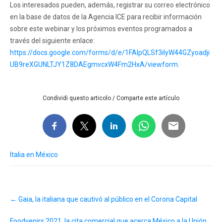
Los interesados pueden, además, registrar su correo electrónico
en la base de datos de la Agencia ICE para recibir información
sobre este webinar y los próximos eventos programados a
través del siguiente enlace:
https://docs.google.com/forms/d/e/1FAIpQLSf3iIyW44GZyoadji
UB9reXGUNLTJY1Z8DAEgmvcxW4Fm2HxA/viewform
.
Condividi questo articolo / Comparte este artículo
Italia en México
Post
←
Gaia, la italiana que cautivó al público en el Corona Capital
navigation
Foodvenirs 2021, la cita comercial que acerca México a la Unión