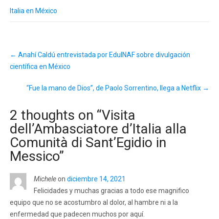
Italia en México
Post
←
Anahí Caldú entrevistada por EduINAF sobre divulgación
navigation
científica en México
“Fue la mano de Dios”, de Paolo Sorrentino, llega a Netflix
→
2 thoughts on “
Visita
dell’Ambasciatore d’Italia alla
Comunità di Sant’Egidio in
Messico
”
Michele
on
diciembre 14, 2021
Felicidades y muchas gracias a todo ese magnifico
equipo que no se acostumbro al dolor, al hambre ni a la
enfermedad que padecen muchos por aquí.