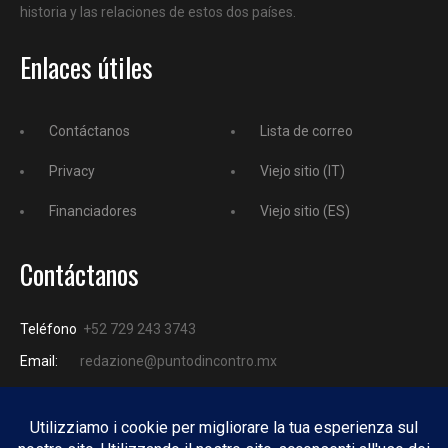
historia y las relaciones de estos dos países.
Enlaces útiles
Contáctanos
Lista de correo
Privacy
Viejo sitio (IT)
Financiadores
Viejo sitio (ES)
Contáctanos
Teléfono
+52 729 243 3743
Email:
redazione@puntodincontro.mx
PUNTODINCONTRO