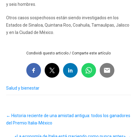
y seis hombres.
Otros casos sospechosos están siendo investigados en los
Estados de Sinaloa, Quintana Roo, Coahuila, Tamaulipas, Jalisco
y en la Ciudad de México.
Condividi questo articolo / Comparte este artículo
Salud y bienestar
Post
←
Historia reciente de una amistad antigua: todos los ganadores
navigation
del Premio Italia-México
«La economía de Italia está creciendo como nunca antes»
→