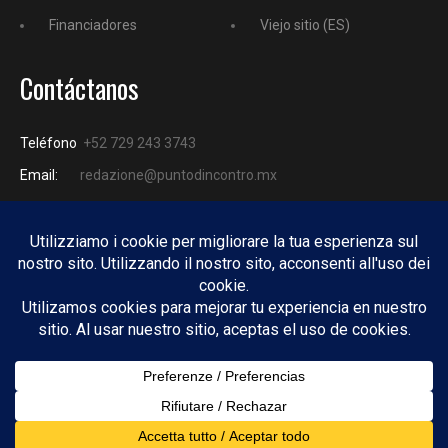
Financiadores
Viejo sitio (ES)
Contáctanos
Teléfono
+52 729 243 3743
Email:
redazione@puntodincontro.mx
PUNTODINCONTRO
Copyright © 2025 Puntodincontro
Design by
DisegnoW