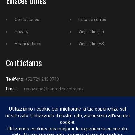
Enlaces útiles
Contáctanos
Lista de correo
Privacy
Viejo sitio (IT)
Financiadores
Viejo sitio (ES)
Contáctanos
Teléfono
+52 729 243 3743
Email:
redazione@puntodincontro.mx
PUNTODINCONTRO