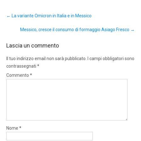
Post
←
La variante Omicron in Italia e in Messico
navigation
Messico, cresce il consumo di formaggio Asiago Fresco
→
Lascia un commento
Il tuo indirizzo email non sarà pubblicato.
I campi obbligatori sono
contrassegnati
*
Commento
*
Nome
*