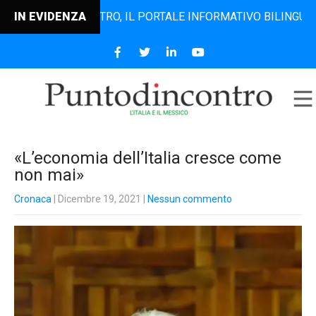
UNTODINCONTRO, IL PORTALE INFORMATIVO BILINGUE CHE DA
IN EVIDENZA
«L’economia dell’Italia cresce come
non mai»
Cronaca
| Dicembre 19, 2021
|
Nessun commento