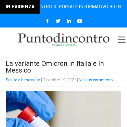
PUNTODINCONTRO, IL PORTALE INFORMATIVO BILINGUE CHE 
IN EVIDENZA
La variante Omicron in Italia e in
Messico
Salute e benessere
| Dicembre 19, 2021
|
Nessun commento