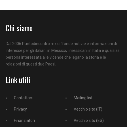
Chi siamo
Dal 2006 Puntodincontro.mx diffonde notizie e informazioni di
interesse per gli italiani in Messico, i messicani in Italia e qualsiasi
persona interessata alle vicende che legano la storia e le
relazioni di questi due Paesi.
Link utili
Contattaci
Mailing list
Privacy
Vecchio sito (IT)
Finanziatori
Vecchio sito (ES)