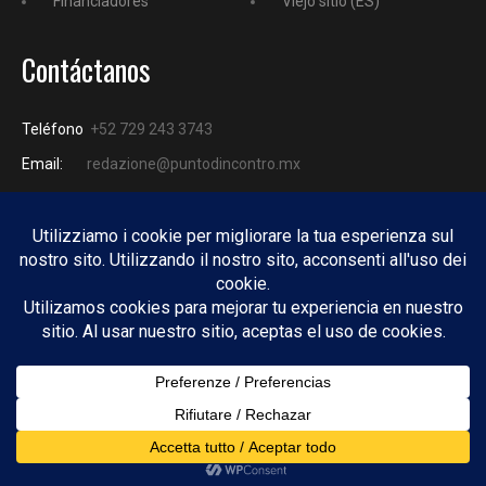
Financiadores
Viejo sitio (ES)
Contáctanos
Teléfono
+52 729 243 3743
Email:
redazione@puntodincontro.mx
PUNTODINCONTRO
Copyright © 2025 Puntodincontro
Design by
DisegnoW