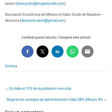
senior (
elsie.prieto@hoganlovells.com
)
Asociación Económica de México en Italia: Cecile de Mauleon –
directora (
direzione.aemi@gmail.com
)
Condividi questo articolo / Comparte este artículo
Crónica
Post
←
En Italia el 15% de la población vive sola
navigation
Mujeres en consejos de administración: Italia 38%, México 9%
→