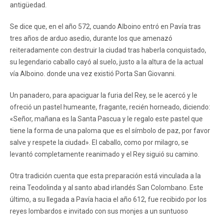
antigüedad.
Se dice que, en el año 572, cuando Alboino entró en Pavía tras
tres años de arduo asedio, durante los que amenazó
reiteradamente con destruir la ciudad tras haberla conquistado,
su legendario caballo cayó al suelo, justo a la altura de la actual
vía Alboino. donde una vez existió Porta San Giovanni.
Un panadero, para apaciguar la furia del Rey, se le acercó y le
ofreció un pastel humeante, fragante, recién horneado, diciendo:
«Señor, mañana es la Santa Pascua y le regalo este pastel que
tiene la forma de una paloma que es el símbolo de paz, por favor
salve y respete la ciudad». El caballo, como por milagro, se
levantó completamente reanimado y el Rey siguió su camino.
Otra tradición cuenta que esta preparación está vinculada a la
reina Teodolinda y al santo abad irlandés San Colombano. Este
último, a su llegada a Pavía hacia el año 612, fue recibido por los
reyes lombardos e invitado con sus monjes a un suntuoso