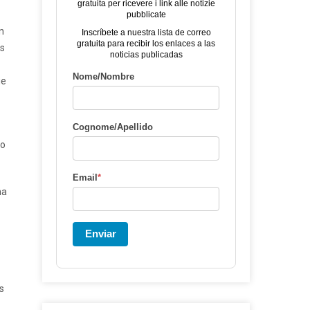
gratuita per ricevere i link alle notizie
pubblicate
n
Inscríbete a nuestra lista de correo
gratuita para recibir los enlaces a las
ás
noticias publicadas
Nome/Nombre
ue
Cognome/Apellido
co
Email
*
na
Enviar
s