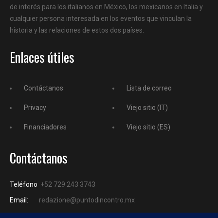
de interés para los italianos en México, los mexicanos en Italia y
cualquier persona interesada en los eventos que vinculan la
historia y las relaciones de estos dos países.
Enlaces útiles
Contáctanos
Lista de correo
Privacy
Viejo sitio (IT)
Financiadores
Viejo sitio (ES)
Contáctanos
Teléfono
+52 729 243 3743
Email:
redazione@puntodincontro.mx