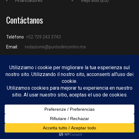
Financiadores
Viejo sitio (ES)
Contáctanos
Teléfono
+52 729 243 3743
Email:
redazione@puntodincontro.mx
PUNTODINCONTRO
Copyright © 2025 Puntodincontro
Design by
DisegnoW