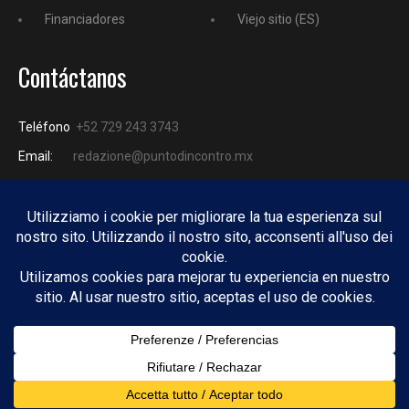
Financiadores
Viejo sitio (ES)
Contáctanos
Teléfono
+52 729 243 3743
Email:
redazione@puntodincontro.mx
PUNTODINCONTRO
Copyright © 2025 Puntodincontro
Design by
DisegnoW