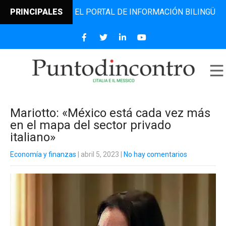
DINCONTRO, EL PORTAL DE INFORMACIÓN BILINGÜE QUE DES
PRINCIPALES
Mariotto: «México está cada vez más
en el mapa del sector privado
italiano»
Economía y finanzas
| abril 5, 2023
|
No hay comentarios