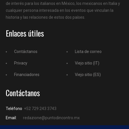
de interés para los italianos en México, los mexicanos en Italia y
cualquier persona interesada en los eventos que vinculan la
historia y las relaciones de estos dos países.
Enlaces útiles
Contáctanos
Lista de correo
Privacy
Viejo sitio (IT)
Financiadores
Viejo sitio (ES)
Contáctanos
Teléfono
+52 729 243 3743
Email:
redazione@puntodincontro.mx