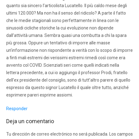
quanto sia sincero l’articolista Lucatello. Il più caldo mese degli
ultimi 120.000? Ma non ha il senso del ridicolo? A parte il fatto
che le medie stagionali sono perfettamente in linea con le
sinusoidi cicliche storiche la cui evoluzione non dipende
dall’attività umana. Sembra quasi una combutta a chi la spara
più grossa. Oppure un tentativo di imporre alle masse
un’informazione non rispondente a verità con lo scopo di imporre
a finti mali estremi dei verissimi estremi rimedi così come era
avvento col COVID. Scienziati seri come quelli indicati nella
lettera precedente, a cui io aggiungo il professor Prodi, fratello
dell’ex presidente del consiglio, sono di tutt’altro parere di quello
espresso da questo signor Lucatello il quale oltre tutto, anziché
esprimere pareri esprime assiomi.
Responder
Deja un comentario
Tu dirección de correo electrónico no será publicada.
Los campos