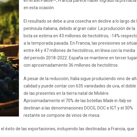
en el Bel Paese—, Francia parece haber logrado la primacía
en esta ocasión.
El resultado se debe a una cosecha en declive a lo largo de 
península italiana, debido al gran calor. La producción de la
bota se estima en 43 millones de hectolitros, -14% respect
a la temporada pasada. En Francia, las previsiones se sitúa
entre 44 y 47 millones de hectolitros, en línea con la media
del periodo 2018-2022. España se mantiene en tercer luga
con aproximadamente 36 millones de hectolitros.
A pesar de la reducción, Italia sigue produciendo vino de alt
calidad y puede contar con 635 variedades de uva, el doble
de las presentes en la tierra natal de Molière.
Aproximadamente el 70% de las botellas
Made in Italy
se
destinan a las denominaciones DOCG, DOC e IGT y el 30%
restante se compone de vinos de mesa.
n el éxito de las exportaciones, incluyendo las destinadas a Francia, que