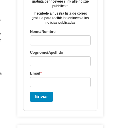
gratuita per ricevere i link alle notizie
pubblicate
Inscríbete a nuestra lista de correo
gratuita para recibir los enlaces a las
la
noticias publicadas
Nome/Nombre
o
n
Cognome/Apellido
r
a
Email
*
Enviar