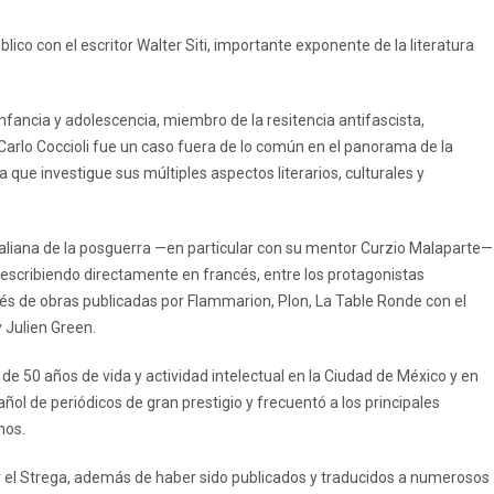
lico con el escritor Walter Siti, importante exponente de la literatura
nfancia y adolescencia, miembro de la resitencia antifascista,
Carlo Coccioli fue un caso fuera de lo común en el panorama de la
a que investigue sus múltiples aspectos literarios, culturales y
a italiana de la posguerra —en particular con su mentor Curzio Malaparte—
, escribiendo directamente en francés, entre los protagonistas
ravés de obras publicadas por Flammarion, Plon, La Table Ronde con el
 Julien Green.
de 50 años de vida y actividad intelectual en la Ciudad de México y en
ol de periódicos de gran prestigio y frecuentó a los principales
nos.
o y el Strega, además de haber sido publicados y traducidos a numerosos