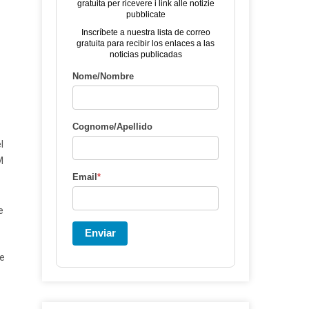
gratuita per ricevere i link alle notizie
pubblicate
Inscríbete a nuestra lista de correo
gratuita para recibir los enlaces a las
noticias publicadas
Nome/Nombre
Cognome/Apellido
l
M
Email
*
e
Enviar
de