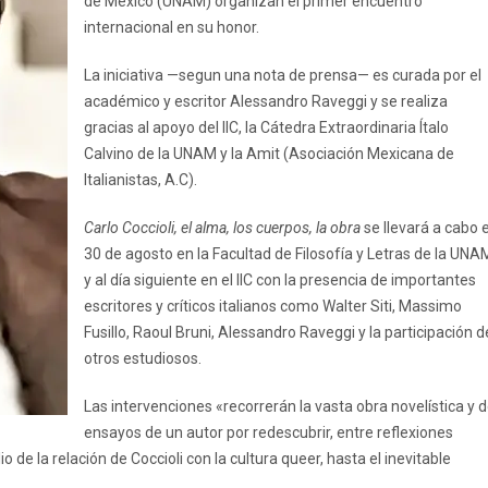
de México (UNAM) organizan el primer encuentro
internacional en su honor.
La iniciativa —segun una nota de prensa— es curada por el
académico y escritor Alessandro Raveggi y se realiza
gracias al apoyo del IIC, la Cátedra Extraordinaria Ítalo
Calvino de la UNAM y la Amit (Asociación Mexicana de
Italianistas, A.C).
Carlo Coccioli, el alma, los cuerpos, la obra
se llevará a cabo e
30 de agosto en la Facultad de Filosofía y Letras de la UNA
y al día siguiente en el IIC con la presencia de importantes
escritores y críticos italianos como Walter Siti, Massimo
Fusillo, Raoul Bruni, Alessandro Raveggi y la participación d
otros estudiosos.
Las intervenciones «recorrerán la vasta obra novelística y 
ensayos de un autor por redescubrir, entre reflexiones
de la relación de Coccioli con la cultura queer, hasta el inevitable