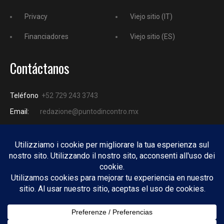
Privacy
Viejo sitio (IT)
Financiadores
Viejo sitio (ES)
Contáctanos
Teléfono
+52 729 243 3743
Email:
redazione@puntodincontro.mx
PUNTODINCONTRO